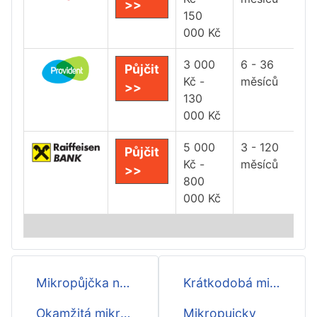
>>
150
000 Kč
3 000
6 - 36
Půjčit
Kč -
měsíců
>>
130
000 Kč
5 000
3 - 120
Půjčit
Kč -
měsíců
>>
800
000 Kč
Mikropůjčka nonstop
Krátkodobá mikropůjčka
Okamžitá mikropůjčka
Mikropujcky