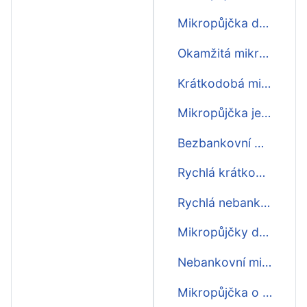
Mikropůjčka do 10 minut
Okamžitá mikropůjčka
Krátkodobá mikropůjčka ihned
Mikropůjčka ještě dnes
Bezbankovní mikropůjčka
Rychlá krátkodobá mikropůjčka před výplatou
Rychlá nebankovní mikropůjčka
Mikropůjčky do výplaty první zdarma
Nebankovní mikropůjčka ihned na účet
Mikropůjčka o víkendu ihned na účet