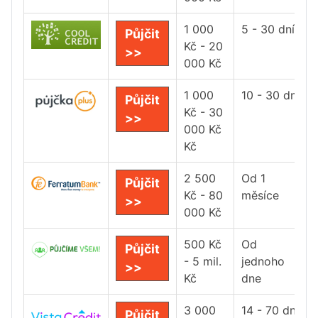
1 000
5 - 30 dní
Půjčit
Kč - 20
>>
000 Kč
1 000
10 - 30 dní
Půjčit
Kč - 30
>>
000 Kč
Kč
2 500
Od 1
Půjčit
Kč - 80
měsíce
>>
000 Kč
500 Kč
Od
Půjčit
- 5 mil.
jednoho
>>
Kč
dne
3 000
14 - 70 dní
Půjčit