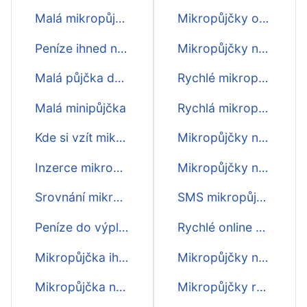
Malá mikropůjčka
Mikropůjčky online ihned na účet
Peníze ihned na účet
Mikropůjčky na OP
Malá půjčka do výplaty
Rychlé mikropůjčky na splátky
Malá minipůjčka
Rychlá mikropůjčka na splátky
Kde si vzít mikropůjčku?
Mikropůjčky na účet ihned
Inzerce mikropůjček
Mikropůjčky na účet ještě dnes
Srovnání mikropůjček
SMS mikropůjčky ihned
Peníze do výplaty
Rychlé online mikropůjčky
Mikropůjčka ihned na účet
Mikropůjčky nonstop
Mikropůjčka na 30 dní
Mikropůjčky rychle