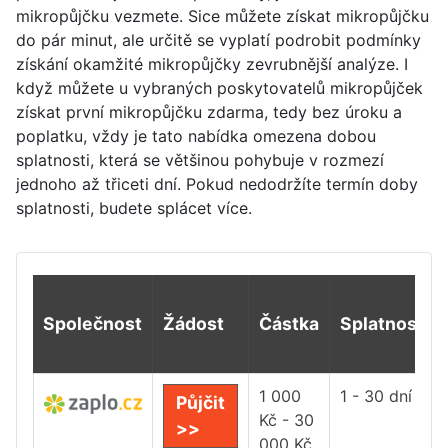
mikropůjčku vezmete. Sice můžete získat mikropůjčku
do pár minut, ale určitě se vyplatí podrobit podmínky
získání okamžité mikropůjčky zevrubnější analýze. I
když můžete u vybraných poskytovatelů mikropůjček
získat první mikropůjčku zdarma, tedy bez úroku a
poplatku, vždy je tato nabídka omezena dobou
splatnosti, která se většinou pohybuje v rozmezí
jednoho až třiceti dní. Pokud nedodržíte termín doby
splatnosti, budete splácet více.
Společnost
Žádost
Částka
Splatnost
1 000
1 - 30 dní
Půjčit
Kč - 30
>>
000 Kč