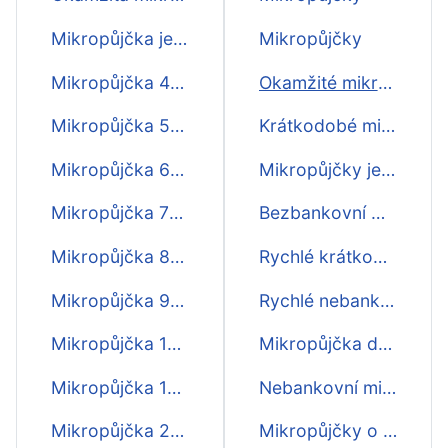
Mikropůjčka ještě dnes
Mikropůjčky
Mikropůjčka 4000
Okamžité mikropůjčky
Mikropůjčka 5000
Krátkodobé mikropůjčky ihned
Mikropůjčka 6000
Mikropůjčky ještě dnes
Mikropůjčka 7000
Bezbankovní mikropůjčky
Mikropůjčka 8000
Rychlé krátkodobé mikropůjčky před výplatou
Mikropůjčka 9000
Rychlé nebankovní mikropůjčky
Mikropůjčka 10000
Mikropůjčka do výplaty první zdarma
Mikropůjčka 15000
Nebankovní mikropůjčky ihned na účet
Mikropůjčka 20000
Mikropůjčky o víkendu ihned na účet