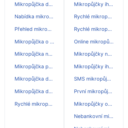
Mikropůjčka do 24 hodin
Mikropůjčky ihned na bankovní účet
Nabídka mikropůjček
Rychlé mikropůjčky do výplaty
Přehled mikropůjček
Rychlé mikropůjčky před výplatou
Mikropůjčka o víkendu
Online mikropůjčky ihned na účet
Mikropůjčka na měsíc
Mikropůjčky na cokoliv
Mikropůjčka před výplatou ihned
Mikropůjčky ihned zdarma
Mikropůjčka do 15 min
SMS mikropůjčky
Mikropůjčka do hodiny
První mikropůjčky zdarma
Rychlé mikropůjčky online
Mikropůjčky online
Nebankovní mikropůjčky online